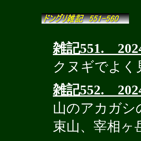
雑記551. 2024.
クヌギでよく
雑記552. 2024.
山のアカガシ
束山、宰相ヶ岳