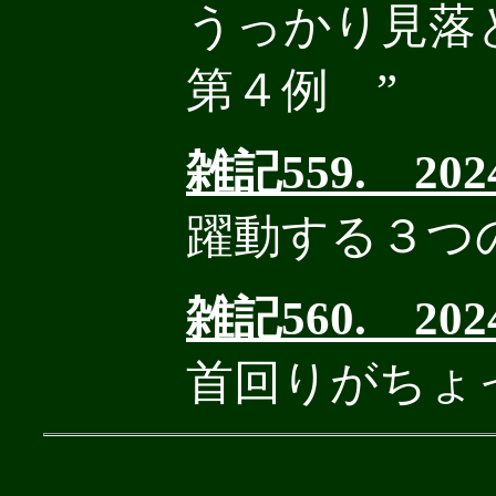
うっかり見
第４例 ”
雑記559. 2024
躍動する３つ
雑記560. 2024.
首回りがちょ