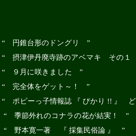
“ 円錐台形のドングリ ”
“ 摂津伊丹廃寺跡のアベマキ その１ 
“ ９月に咲きました ”
“ 完全体をゲット～！ ”
“ ポピーっ子情報誌 『 ぴかり !! 』 
“ 季節外れのコナラの花が結実！ ”
“ 野本寛一著 『 採集民俗論 』 ”