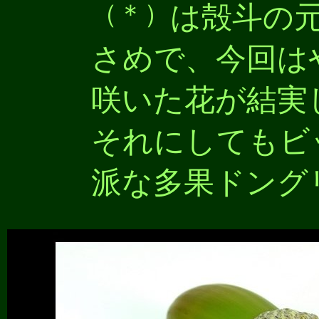
（＊）
は殻斗の
さめで、今回は
咲いた花が結実
それにしてもビ
派な多果ドング