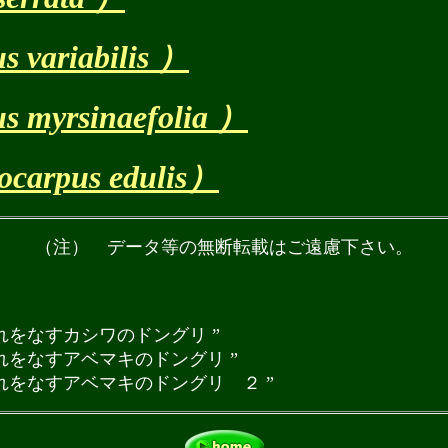
ariabilis ）
yrsinaefolia ）
rpus edulis）
（注） データ等の無断転載はご遠慮下さい。
群れをなすカシワのドングリ ”
 群れをなすアベマキのドングリ ”
 群れをなすアベマキのドングリ ２ ”