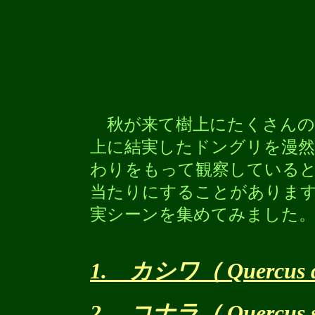
秋が来て樹上にたくさんの
上に結実したドングリを漫
わりをもって観察している
当たりにすることがありま
実シーンを集めてみました
1. カシワ（ Quercus d
2. コナラ（ Quercus s