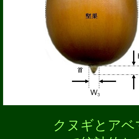
クヌギとアベ