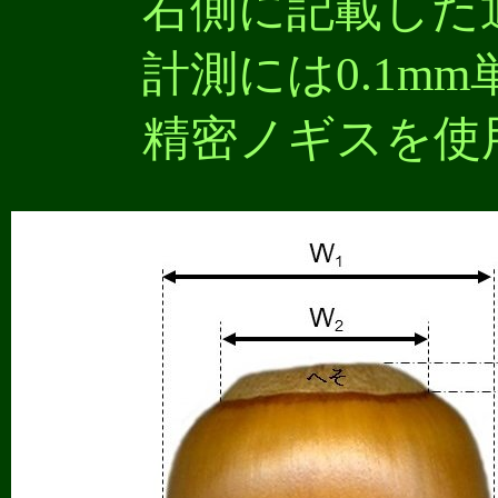
右側に記載した
計測には0.1m
精密ノギスを使