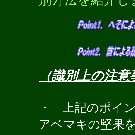
（識別上の注意
・ 上記のポイ
アベマキの堅果