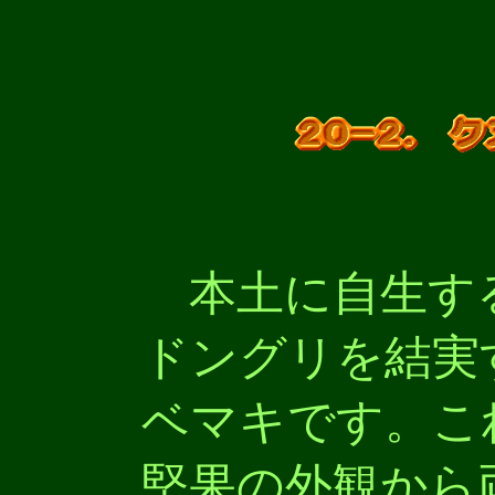
本土に自生す
ドングリを結実
ベマキです。こ
堅果の外観から両