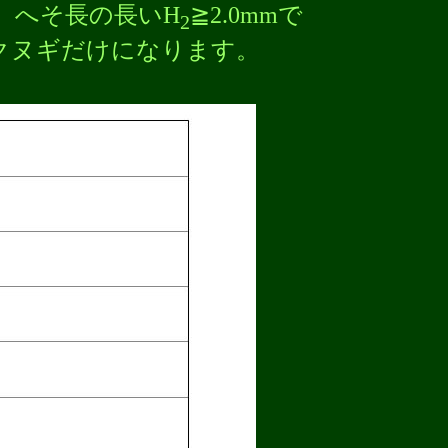
、へそ長の長いH
≧2.0mmで
2
はクヌギだけになります。