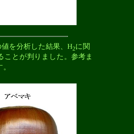
の値を分析した結果、H
に関
2
あることが判りました。参考ま
す。