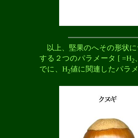
以上、堅果のへその形状に
する２つのパラメータ [ =H
2
でに、H
値に関連したパラメ
2