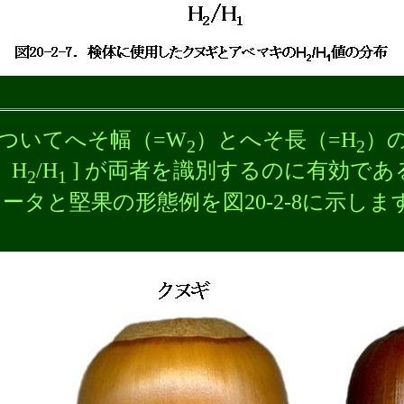
ついてへそ幅（=W
）とへそ長（=H
）
2
2
、H
/H
] が両者を識別するのに有効で
2
1
ータと堅果の形態例を図20-2-8に示しま