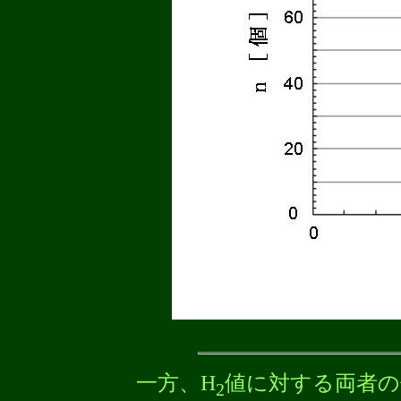
一方、H
値に対する両者の
2