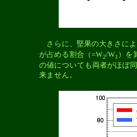
さらに、堅果の大きさによ
が占める割合（=W
/W
）を
2
1
の値についても両者がほぼ
来ません。