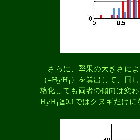
さらに、堅果の大きさによ
（=H
/H
）を算出して、同じよ
2
1
格化しても両者の傾向は変わ
H
/H
≧0.1ではクヌギだけ
2
1