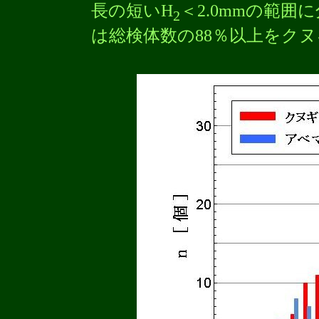
長の短いH
＜2.0mmの範
2
は総検体数の88％以上をク