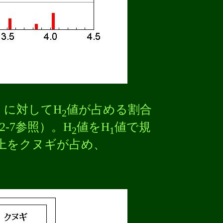
）に対してH
値が占める割合
2
-7参照）。H
値をH
値で規
2
1
％以上をクヌギが占め、