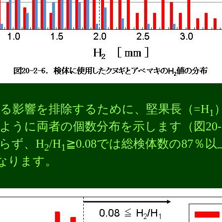
る影響を排除するために、堅果長（=H
1
うに両者の個数分布を示します（図20-2
らず、H
/H
≧0.08では総検体数の87
2
1
になります。