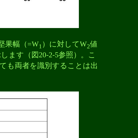
堅果幅（=W
）に対してW
値
1
2
ます（図20-2-5参照）。こ
ても両者を識別することは出