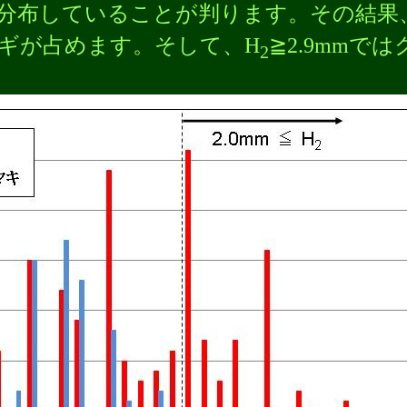
囲に分布していることが判ります。その結果
ヌギが占めます。そして、H
≧2.9mmで
2