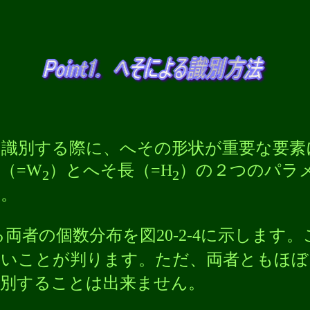
識別する際に、へその形状が重要な要素
（=W
）とへそ長（=H
）の２つのパラ
2
2
す。
両者の個数分布を図20-2-4に示します
きいことが判ります。ただ、両者ともほぼ
識別することは出来ません。