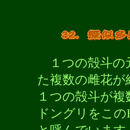
１つの殻斗の
た複数の雌花が
１つの殻斗が複
ドングリをこの