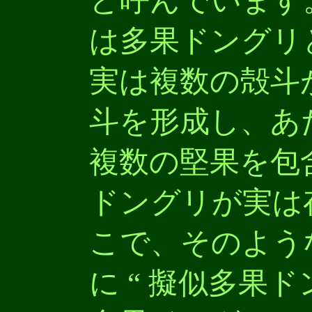
と呼んでいます
は多果ドングリ
実は複数の殻斗
斗を形成し、あ
複数の堅果を包
ドングリが実は
こで、そのよう
に “ 擬似多果ド