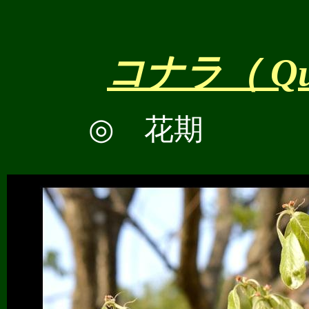
コナラ
（
Qu
◎
花期