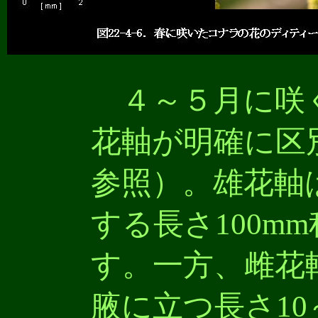
４～５月に咲
花軸が明確に区別
参照）。雄花軸
する長さ100m
す。一方、雌花
腋に立つ長さ10