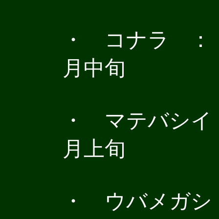
・ コナラ ： 
月中旬
・ マテバシイ 
月上旬
・ ウバメガシ