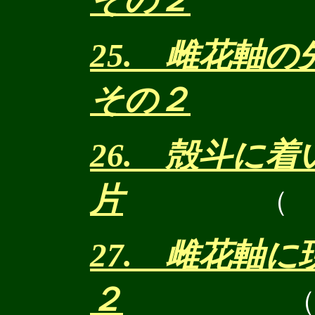
その２
25. 雌花軸
その２
26. 殻斗に
片
（
27. 雌花軸
２