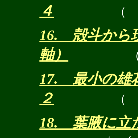
４
（
16. 殻斗か
軸）
17. 最小の
２
（
18. 葉腋に