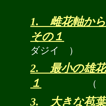
1. 雌花軸
その１
ダジイ ）
2. 最小の雄
１
（
3. 大きな苞