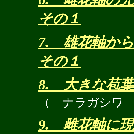
その１
7. 雄花軸
その１
8. 大きな苞
（ ナラガシワ
9. 雌花軸に