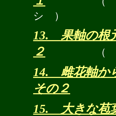
１
（
シ ）
13. 果軸の
２
（
14. 雌花軸
その２
15. 大きな