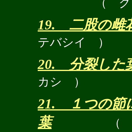
（ ク
19. 二股の雌
テバシイ ）
20. 分裂した
カシ ）
21. １つの
葉
（