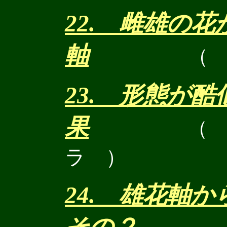
22. 雌雄の
軸
（ 
23. 形態が
果
（
ラ ）
24. 雄花軸