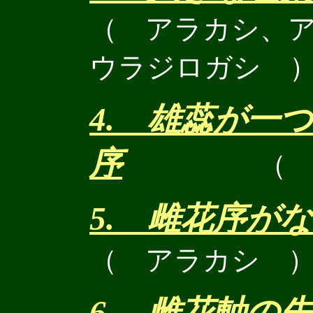
（ アラカシ、
ウラジロガシ 
4. 雄蕊が一
序
（
5. 雌花序が
（ アラカシ 
6. 雌花軸