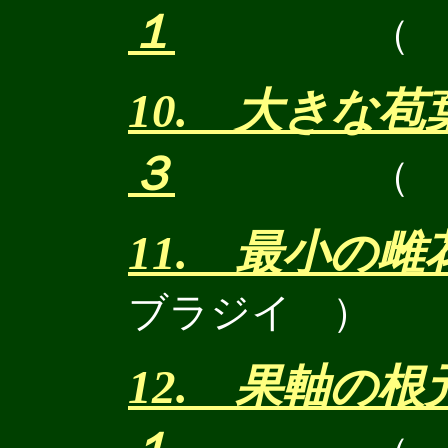
１
（
10. 大きな
３
（
11. 最小の雌
ブラジイ ）
12. 果軸の