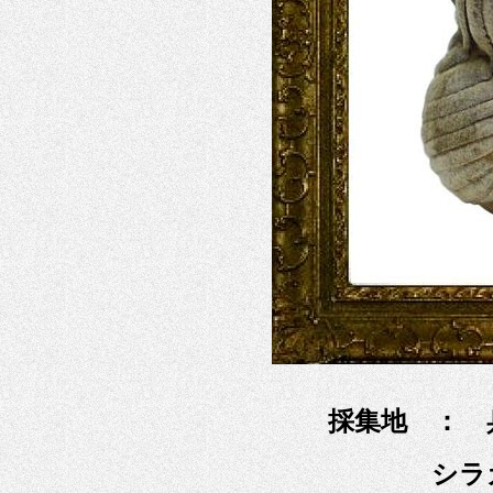
採集地 ： 
シラ